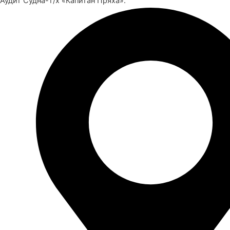
Аудит Судна-т/х «Капитан Пряха».